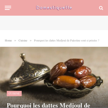
Home
Cuisine
Pourquoi les dattes Medjoul de Palestine sont si prisées ?
»
»
CUISINE
Pourquoi les dattes Medjoul de