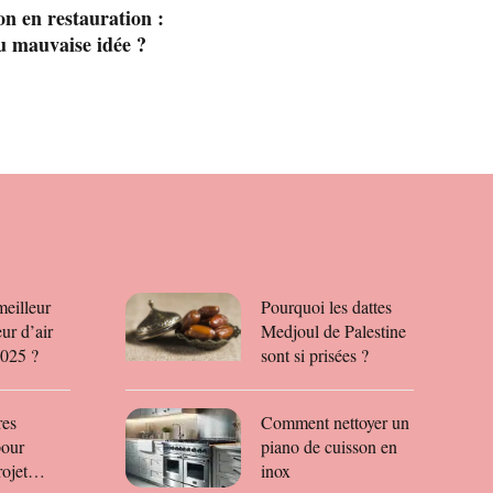
on en restauration :
u mauvaise idée ?
meilleur
Pourquoi les dattes
ur d’air
Medjoul de Palestine
2025 ?
sont si prisées ?
res
Comment nettoyer un
pour
piano de cuisson en
rojet
inox​