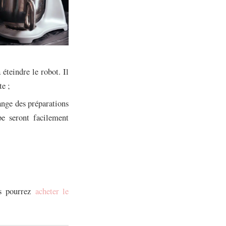
 éteindre le robot. Il
te ;
lange des préparations
pe seront facilement
us pourrez
acheter le