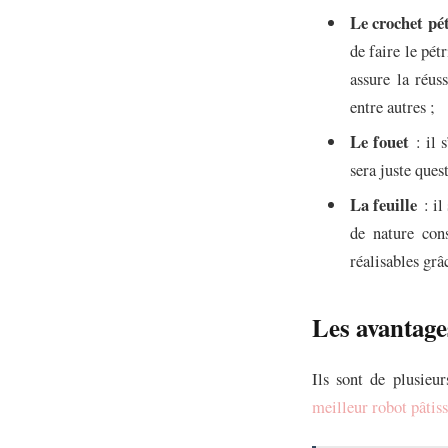
Le crochet pét
de faire le pét
assure la réus
entre autres ;
Le fouet
: il s
sera juste ques
La feuille
: il
de nature cons
réalisables grâc
Les avantage
Ils sont de plusieu
meilleur robot pâtiss