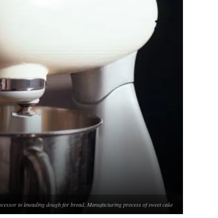
cessor to kneading dough for bread. Manufacturing process of sweet cake